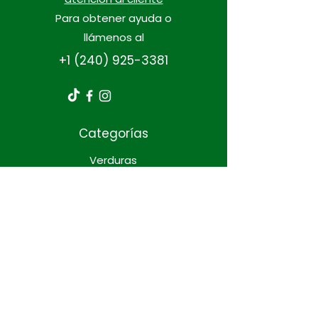
Para obtener ayuda o
llámenos al
+1 (240) 925-3381
Categorías
Verduras
Panadería
Lácteos y huevos
Refrescos
Información
Preguntas frecuentes