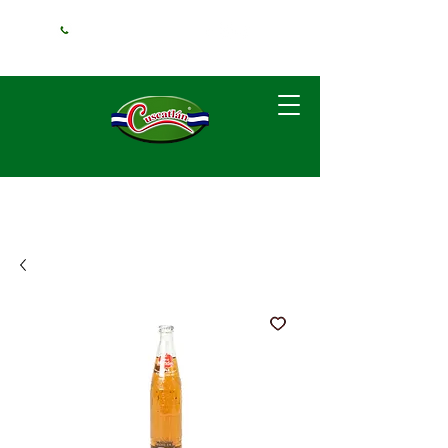
+1 (240) 925-
3381