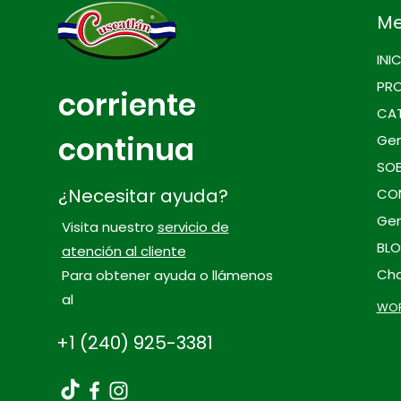
M
INI
PR
corriente
CA
continua
Gen
SO
¿Necesitar ayuda?
CO
Gen
Visita nuestro
servicio de
BL
atención al cliente
Cha
Para obtener ayuda o llámenos
al
WOR
+1 (240) 925-3381