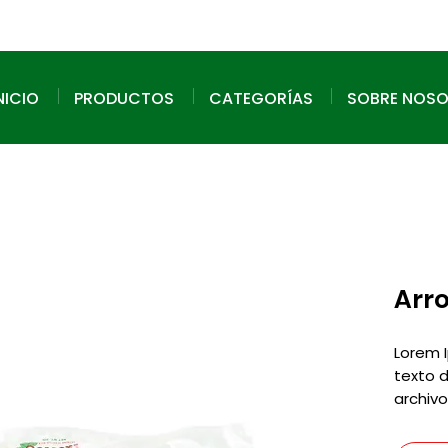
NICIO
PRODUCTOS
CATEGORÍAS
SOBRE NOS
Arr
Lorem 
texto d
archiv
sido el
las ind