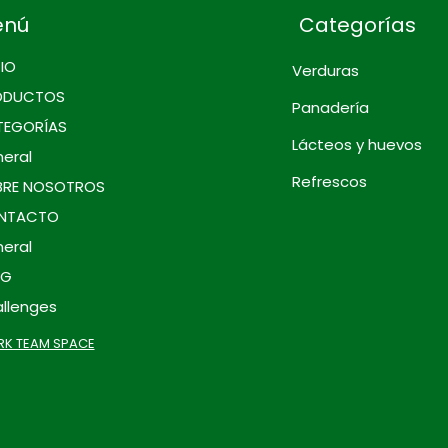
enú
Categorías
CIO
Verduras
ODUCTOS
Panadería
TEGORÍAS
Lácteos y huevos
eral
Refrescos
BRE NOSOTROS
NTACTO
eral
OG
llenges
K TEAM SPACE