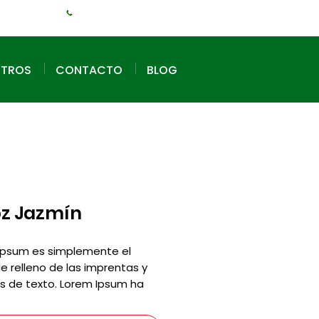
+1 (240) 925-3381
OTROS
CONTACTO
BLOG
oz Jazmín
Ipsum es simplemente el
e relleno de las imprentas y
os de texto. Lorem Ipsum ha
 texto de relleno estándar de
ustrias desde el siglo XVI,