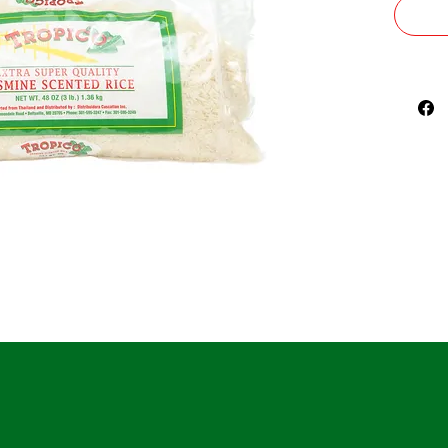
cuando
una gal
para cr
tipográ
cinco s
transic
tipográ
manten
inalter
década
de las 
pasaje
recien
autoed
que inc
Ipsum.