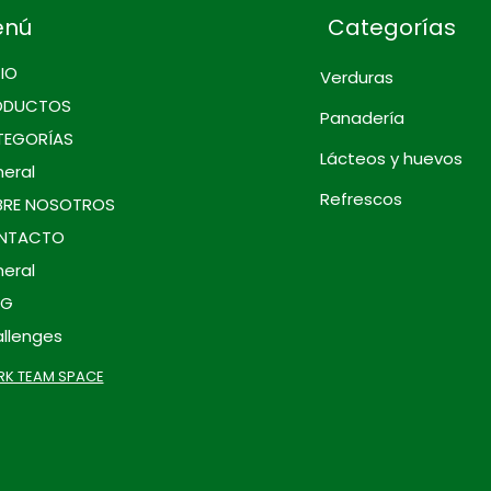
enú
Categorías
CIO
Verduras
ODUCTOS
Panadería
TEGORÍAS
Lácteos y huevos
eral
Refrescos
BRE NOSOTROS
NTACTO
eral
OG
llenges
K TEAM SPACE