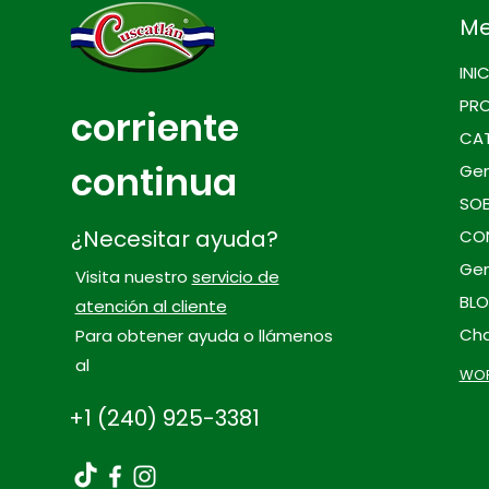
M
INI
PR
corriente
CA
continua
Gen
SO
¿Necesitar ayuda?
CO
Gen
Visita nuestro
servicio de
BL
atención al cliente
Cha
Para obtener ayuda o llámenos
al
WOR
+1 (240) 925-3381