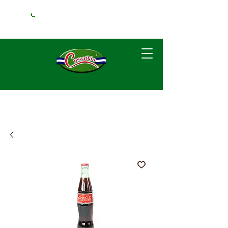
+1 (240) 925-
3381