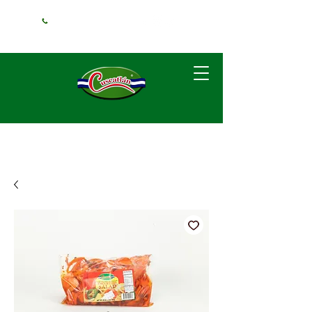
+1 (240) 925-
3381