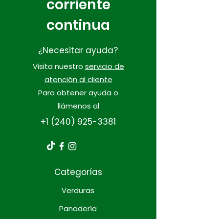
corriente
tipográfica electrónica,
manteniéndose prácticamente
continua
inalterado. Se popularizó en la
década de 1960 con la publicación
de las hojas Letraset que contenían
¿Necesitar ayuda?
pasajes de Lorem Ipsum y, más
Visita nuestro
servicio de
recientemente, con software de
atención al cliente
autoedición como Aldus PageMaker,
que incluía versiones de Lorem
Para obtener ayuda o
Ipsum.
llámenos al
+1 (240) 925-3381
Categorías
Verduras
Panadería