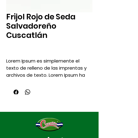
Frijol Rojo de Seda
Salvadoreño
Cuscatlán
Lorem Ipsum es simplemente el
texto de relleno de las imprentas y
archivos de texto. Lorem Ipsum ha
sido el texto de relleno estándar de
las industrias desde el siglo XVI,
cuando un impresor (anónimo) usó
una galera de tipos y los mezcló
para crear un libro de muestras
tipográficas. Ha sobrevivido no solo
cinco siglos, sino también la
transición a la composición