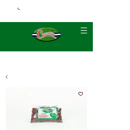
+1 (240) 925-
3381