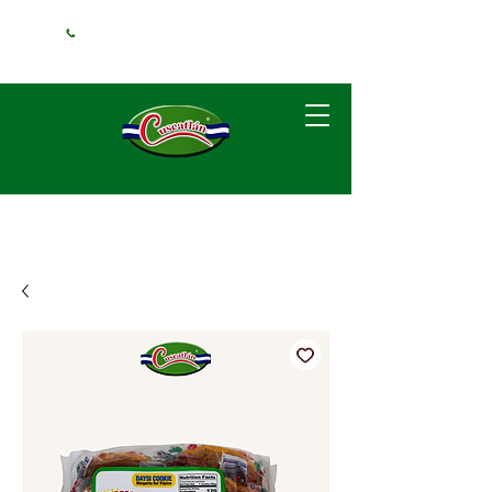
+1 (240) 925-
3381